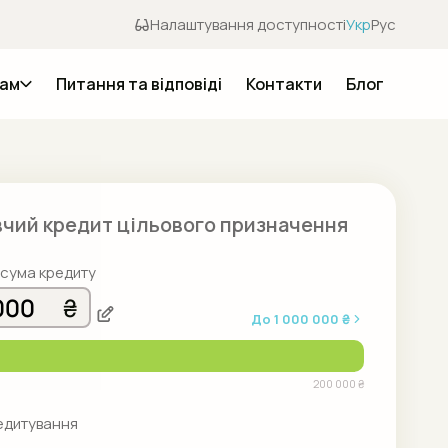
Налаштування доступності
Укр
Рус
там
Питання та відповіді
Контакти
Блог
ас
римати
чий кредит цільового призначення
гасити
 сума кредиту
До
1 000 000 ₴
200 000 ₴
едитування