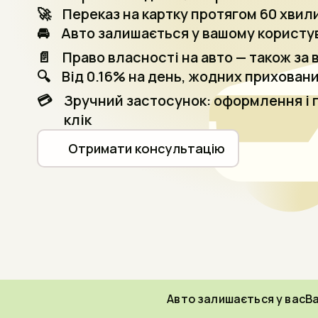
🚀
Переказ на картку протягом 60 хвил
🚘
Авто залишається у вашому користу
📄
Право власності на авто — також за 
🔍
Від 0.16% на день, жодних прихован
💳
Зручний застосунок: оформлення і п
клік
Отримати консультацію
Авто залишається у вас
Ва