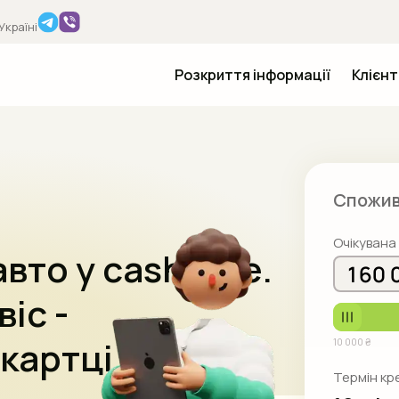
Україні
Розкриття інформації
Клієн
Про н
Як от
Спожив
Як по
Очікувана
авто у cashtime.
іс -
 картці
10 000 ₴
Термін кр