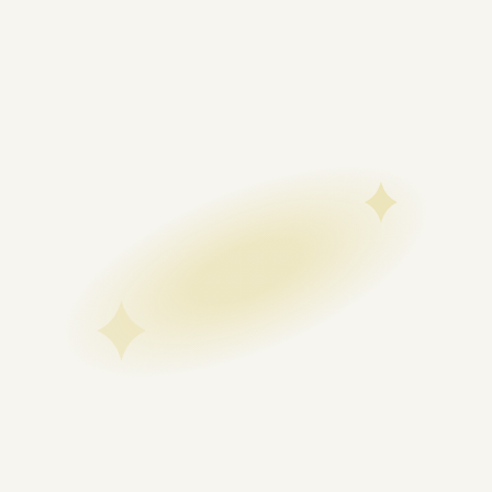
На ринку України
Працюємо з 2020 року та постійно
вдосконалюємо сервіс онлайн-
кредитування.