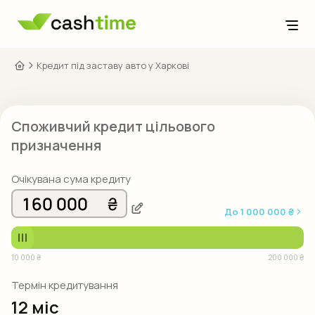
Розкриття інформації
Кредит під заставу авто у Харкові
Клієнтам
Питання та відповіді
Про нас
Споживчий кредит цільового
Як отримати
Контакти
призначення
Як погасити
Блог
Очікувана сума кредиту
0800 33 33 32
До
1 000 000 ₴
Безкоштовно по Україні
Напишіть нам:
10 000 ₴
200 000 ₴
Слідкуйте за нами:
Термін кредитування
12 міс
Укр
Рус