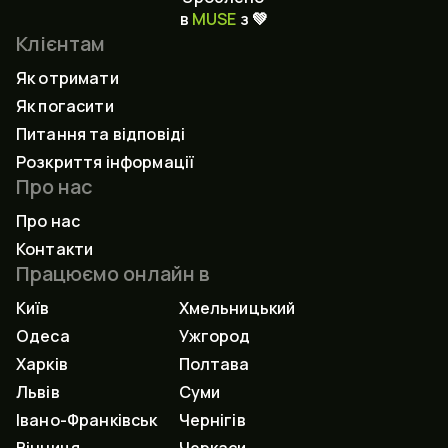
в
MUSE
з 💚
Клієнтам
Як отримати
Як погасити
Питання та відповіді
Розкриття інформації
Про нас
Про нас
Контакти
Працюємо онлайн в
Київ
Хмельницький
Одеса
Ужгород
Харків
Полтава
Львів
Суми
Івано-Франківськ
Чернігів
Вінниця
Черкаси