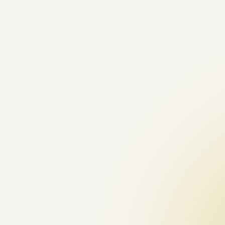
Івано-Франківськ
Вінниця
Тернопіль
Луцьк
Житомир
Чернівці
Рівне
Хмельницький
Ужгород
Полтава
Суми
Чернігів
Черкаси
Кропивницький
Дніпро
Херсон
Миколаїв
Запоріжжя