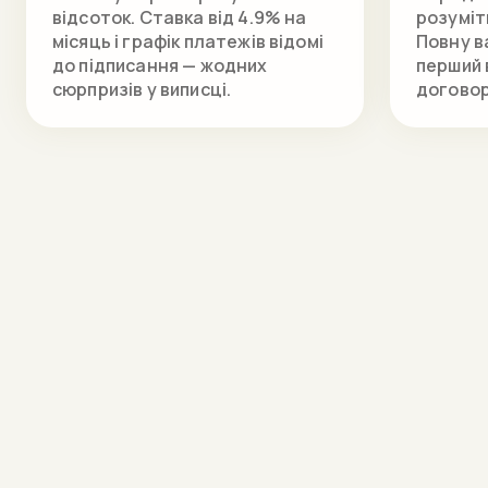
відсоток. Ставка від 4.9% на
розуміти
місяць і графік платежів відомі
Повну в
до підписання — жодних
перший 
сюрпризів у виписці.
договор
Оформити кредит