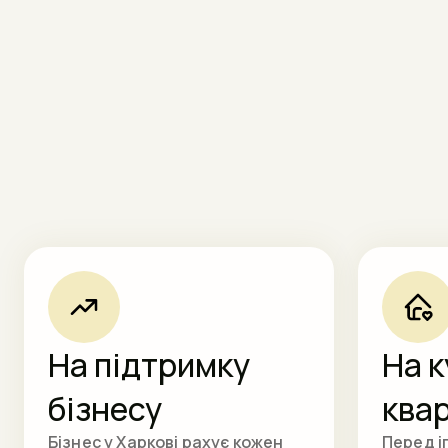
На підтримку
На 
бізнесу
ква
Бізнес у Харкові рахує кожен
Перед і