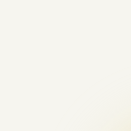
Київ
Одеса
Харків
Львів
Івано-Франківськ
Вінниця
Тернопіль
Луцьк
Житомир
Чернівці
Рівне
Хмельницький
Ужгород
Полтава
Суми
Чернігів
Черкаси