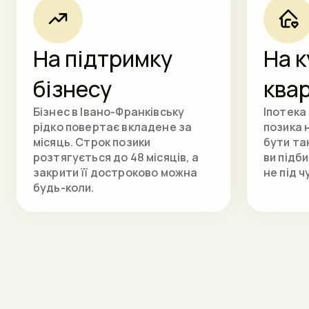
На підтримку
На 
бізнесу
ква
Бізнес в Івано-Франківську
Іпотека 
рідко повертає вкладене за
позика 
місяць. Строк позики
бути та
розтягується до 48 місяців, а
ви підби
закрити її достроково можна
не під ч
будь-коли.
Оформити кредит