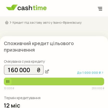
Розкриття інформації
Кредит під заставу авто у Івано-Франківську
Клієнтам
Питання та відповіді
Про нас
Споживчий кредит цільового
Як отримати
Контакти
призначення
Як погасити
Блог
Очікувана сума кредиту
0800 33 33 32
До
1 000 000 ₴
Безкоштовно по Україні
Напишіть нам:
10 000 ₴
200 000 ₴
Слідкуйте за нами:
Термін кредитування
12 міс
Укр
Рус