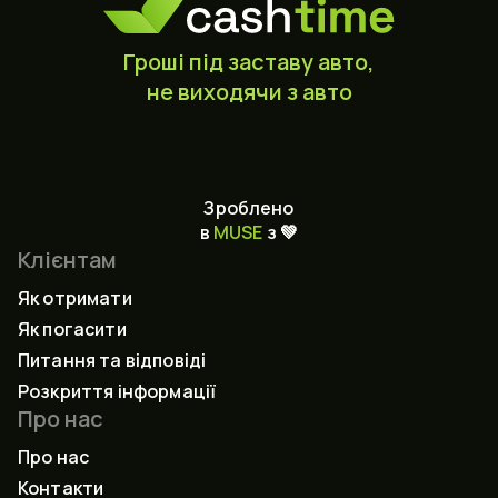
Гроші під заставу авто,
не виходячи з авто
Зроблено
в
MUSE
з 💚
Клієнтам
Як отримати
Як погасити
Питання та відповіді
Розкриття інформації
Про нас
Про нас
Контакти